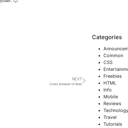
 தானே. 🙂
Categories
Announcem
Common
CSS
Entertainm
Freebies
NEXT
HTML
Cross browser UI fixes
Info
Mobile
Reviews
Technolog
Travel
Tutorials