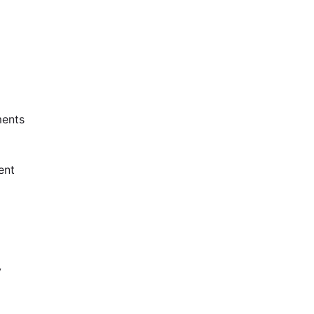
ents
ent
y